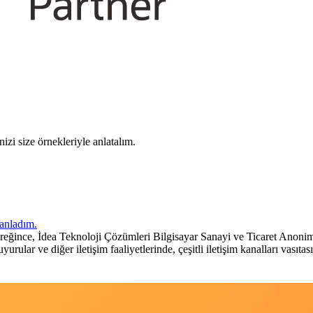
izi size örnekleriyle anlatalım.
anladım.
ince, İdea Teknoloji Çözümleri Bilgisayar Sanayi ve Ticaret Anonim Şi
 duyurular ve diğer iletişim faaliyetlerinde, çeşitli iletişim kanalları vas